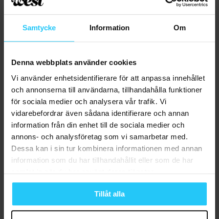
Categories
Samtycke
Information
Om
DJUR OCH NATUR
GUIDER
MÄNNISKOR
Denna webbplats använder cookies
MAT OCH BOENDE
NÖJE
Vi använder enhetsidentifierare för att anpassa innehållet
Okategoriserad
och annonserna till användarna, tillhandahålla funktioner
UPPLEVA
för sociala medier och analysera vår trafik. Vi
vidarebefordrar även sådana identifierare och annan
MAT OCH BOENDE
information från din enhet till de sociala medier och
UPPLEVA
GUIDER
annons- och analysföretag som vi samarbetar med.
MÄNNISKOR
Dessa kan i sin tur kombinera informationen med annan
DJUR OCH NATUR
information som du har tillhandahållit eller som de har
NÖJE
samlat in när du har använt deras tjänster.
Browsing Tag
Tillåt alla
Kungshamn