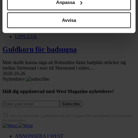
Anpassa
1 post
Avvisa
Läs mer
2 minute read
UPPLEVA
Guldkorn för badsugna
Man skulle kunna säga att Bohusläns bästa badplats sträcker sig
mellan Strömstad i norr till Marstrand i söder.…
2020-10-26
Nyhetsbrev
Håll dig uppdaterad med West Magazine nyhetsbrev!
Subscribe
Genom att kryssa i godkänner du att vi sparar din mailadress och förnamn
för ändamålet.
ANNONSERA I WEST