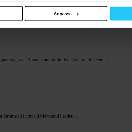
Anpassa
nare dagar är Bovallstrand definitivt ett alternativ. Denna,…
n Strömstad i norr till Marstrand i söder.…