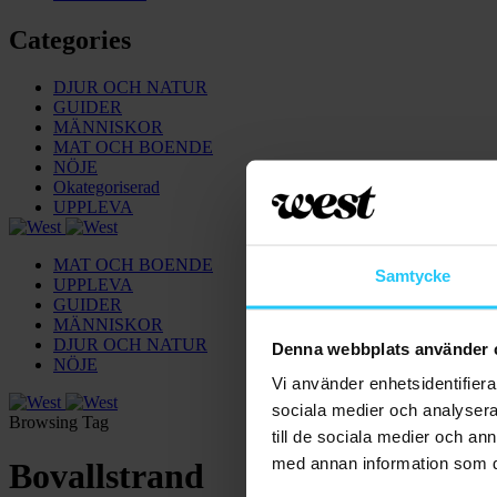
Categories
DJUR OCH NATUR
GUIDER
MÄNNISKOR
MAT OCH BOENDE
NÖJE
Okategoriserad
UPPLEVA
MAT OCH BOENDE
Samtycke
UPPLEVA
GUIDER
MÄNNISKOR
DJUR OCH NATUR
Denna webbplats använder 
NÖJE
Vi använder enhetsidentifierar
sociala medier och analysera 
Browsing Tag
till de sociala medier och a
med annan information som du 
Bovallstrand