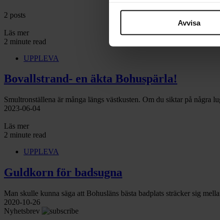
2 posts
Avvisa
Läs mer
2 minute read
UPPLEVA
Bovallstrand- en äkta Bohuspärla!
Smultronställena är många längs västkusten. Om du siktar på några lug
2023-06-04
Läs mer
2 minute read
UPPLEVA
Guldkorn för badsugna
Man skulle kunna säga att Bohusläns bästa badplats sträcker sig mella
2020-10-26
Nyhetsbrev