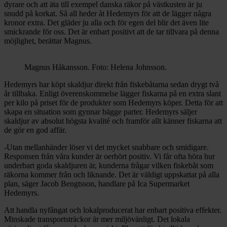
dyrare och att äta till exempel danska räkor på västkusten är ju
snudd på korkat. Så all heder åt Hedemyrs för att de lägger några
kronor extra. Det gläder ju alla och för egen del blir det även lite
smickrande
för oss
. Det är enbart positivt att de tar tillvara på denna
möjlighet, berättar Magnus.
Magnus Håkansson. Foto: Helena Johnsson.
Hedemyrs har köpt skaldjur direkt från fiskebåtarna sedan drygt två
år tillbaka. Enligt överenskommelse lägger fiskarna på en extra slant
per kilo på priset för de produkter som Hedemyrs köper. Detta för att
skapa en situation som gynnar bägge parter. Hedemyrs säljer
skaldjur av absolut högsta kvalité och framför allt känner fiskarna att
de gör en god affär.
-Utan mellanhänder löser vi det mycket snabbare och smidigare.
Responsen från våra kunder är oerhört positiv. Vi får ofta höra hur
underbart goda skaldjuren är, kunderna frågar vilken fiskebåt som
räkorna kommer från och liknande. Det är väldigt uppskattat på alla
plan, säger Jacob Bengtsson, handlare på Ica Supermarket
Hedemyrs.
Att handla nyfångat och lokalproducerat har enbart positiva effekter.
Minskade transportsträckor är mer miljövänligt. Det lokala