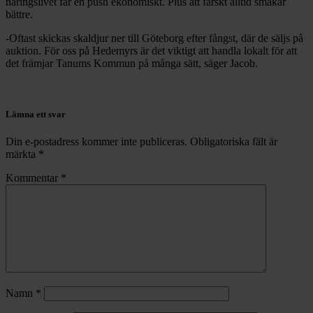
näringslivet får en push ekonomiskt. Plus att färskt alltid smakar
bättre.
-Oftast skickas skaldjur ner till Göteborg efter fångst, där de säljs på
auktion. För oss på Hedemyrs är det viktigt att handla lokalt för att
det främjar Tanums Kommun på många sätt, säger Jacob.
Lämna ett svar
Din e-postadress kommer inte publiceras.
Obligatoriska fält är
märkta
*
Kommentar
*
Namn
*