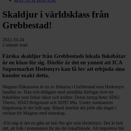
MAT OCH BOENDE
Skaldjur i världsklass från
Grebbestad!
2022-10-24
2 minute read
Färska skaldjur från Grebbestads lokala fiskebåtar
är en klass för sig
. Därför är det en ynnest att
ICA
Supermarket Hedemyrs kan få lov att erbjuda
sina
kunder exakt
de
tta
.
Magnus Håkansson är en av fiskarna i Grebbestad som Hedemyrs
handlar av. Han och delägare med anställda förfogar över tre
fiskebåtar som fiskar räkor och kräftor. Deras fartyg heter SD62
Theres, SD43 Helgoland och SD95 Mia. Under sommarens
högsäsong är det fullt upp. Ibland innebär det jobb alla dagar i
veckan för Magnus med manskap.
-För mig är det en gåta att inte fler gör som Hedemyrs. Det är helt
rätt, att folk i kommunen får äta det lokalfiskade. Att importera blir