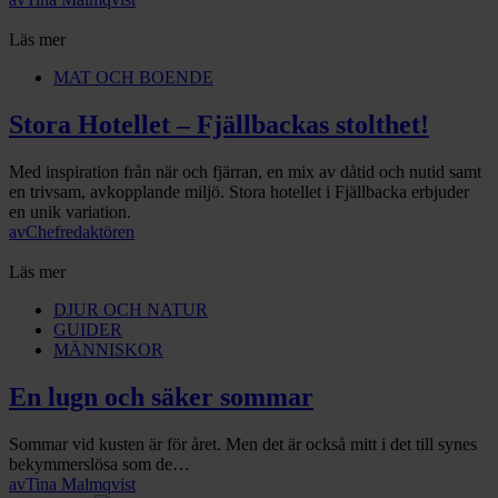
Läs mer
MAT OCH BOENDE
Stora Hotellet – Fjällbackas stolthet!
Med inspiration från när och fjärran, en mix av dåtid och nutid samt
en trivsam, avkopplande miljö. Stora hotellet i Fjällbacka erbjuder
en unik variation.
av
Chefredaktören
Läs mer
DJUR OCH NATUR
GUIDER
MÄNNISKOR
En lugn och säker sommar
Sommar vid kusten är för året. Men det är också mitt i det till synes
bekymmerslösa som de…
av
Tina Malmqvist