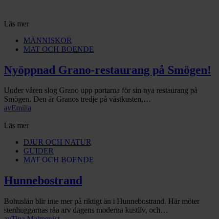
Läs mer
MÄNNISKOR
MAT OCH BOENDE
Nyöppnad Grano-restaurang på Smögen!
Under våren slog Grano upp portarna för sin nya restaurang på
Smögen. Den är Granos tredje på västkusten,…
av
Emilia
Läs mer
DJUR OCH NATUR
GUIDER
MAT OCH BOENDE
Hunnebostrand
Bohuslän blir inte mer på riktigt än i Hunnebostrand. Här möter
stenhuggarnas råa arv dagens moderna kustliv, och…
av
Tina Malmqvist