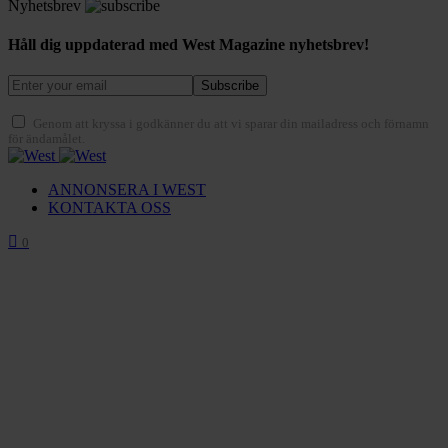
Nyhetsbrev
Håll dig uppdaterad med West Magazine nyhetsbrev!
Subscribe
Genom att kryssa i godkänner du att vi sparar din mailadress och förnamn
för ändamålet.
ANNONSERA I WEST
KONTAKTA OSS
0