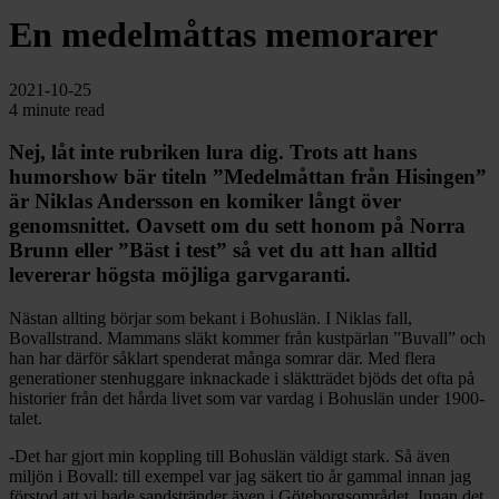
En medelmåttas memorarer
2021-10-25
4 minute read
Nej, låt inte rubriken lura dig. Trots att hans
humorshow bär titeln ”Medelmåttan från Hisingen”
är Niklas Andersson en komiker långt över
genomsnittet. Oavsett om du sett honom på Norra
Brunn eller ”Bäst i test” så vet du att han alltid
levererar högsta möjliga garvgaranti.
Nästan allting börjar som bekant i Bohuslän. I Niklas fall,
Bovallstrand. Mammans släkt kommer från kustpärlan ”Buvall” och
han har därför såklart spenderat många somrar där. Med flera
generationer stenhuggare inknackade i släktträdet bjöds det ofta på
historier från det hårda livet som var vardag i Bohuslän under 1900-
talet.
-Det har gjort min koppling till Bohuslän väldigt stark. Så även
miljön i Bovall: till exempel var jag säkert tio år gammal innan jag
förstod att vi hade sandstränder även i Göteborgsområdet. Innan det