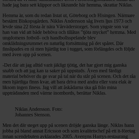
hade jag bara sett klippor och liknande här hemma, skrattar Niklas.
Hemma är, som du redan listat ut, Göteborg och Hisingen. Närmare
bestämt Biskopsgården. Niklas Andersson såg livets ljus 1973 och
levde sina 22 första år nära Vårväderstorget. Som yngste son var
han van vid att både behöva och tillåtas ”tjöta mycket” hemma. Med
ungdomens fotboll- och handbollsspelande blev
omklädningsrummet en naturlig fortsättning på det spåret. Där
finslipades en rå men hjärtlig ton i tugget, som förlängdes och följde
med även upp på scenen.
-Det där att jag alltid varit jäkligt tjötig, det har gjort mig ganska
snabb och att jag kan ta saker på uppstuds. Även med färdigt
material behöver du ge svar på tal när du står på scenen. Och det råa
men hjärtliga finns kvar, att bara driva med andra eller vara elak är
liksom ingen finess. Jag vill att åskådarna ska gå från mina
uppträdanden med värme inombords, berättar Niklas.
Niklas Andersson. Foto:
Johannes Stenson.
Men det där steget upp på scenen dröjde ganska länge. Niklas hann
jobba på bland annat Ericsson och som kvalitetschef på ett it-företag
innan scendebuten avklarades 2005. Avenyns Harrys-restaurang