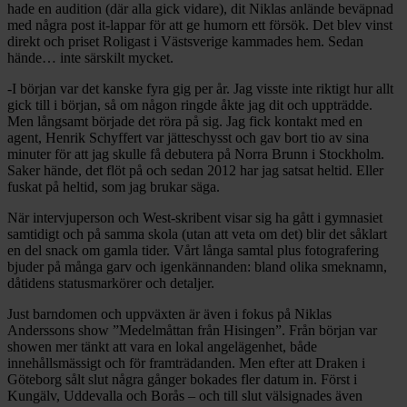
hade en audition (där alla gick vidare), dit Niklas anlände beväpnad
med några post it-lappar för att ge humorn ett försök. Det blev vinst
direkt och priset Roligast i Västsverige kammades hem. Sedan
hände… inte särskilt mycket.
-I början var det kanske fyra gig per år. Jag visste inte riktigt hur allt
gick till i början, så om någon ringde åkte jag dit och uppträdde.
Men långsamt började det röra på sig. Jag fick kontakt med en
agent, Henrik Schyffert var jätteschysst och gav bort tio av sina
minuter för att jag skulle få debutera på Norra Brunn i Stockholm.
Saker hände, det flöt på och sedan 2012 har jag satsat heltid. Eller
fuskat på heltid, som jag brukar säga.
När intervjuperson och West-skribent visar sig ha gått i gymnasiet
samtidigt och på samma skola (utan att veta om det) blir det såklart
en del snack om gamla tider. Vårt långa samtal plus fotografering
bjuder på många garv och igenkännanden: bland olika smeknamn,
dåtidens statusmarkörer och detaljer.
Just barndomen och uppväxten är även i fokus på Niklas
Anderssons show ”Medelmåttan från Hisingen”. Från början var
showen mer tänkt att vara en lokal angelägenhet, både
innehållsmässigt och för framträdanden. Men efter att Draken i
Göteborg sålt slut några gånger bokades fler datum in. Först i
Kungälv, Uddevalla och Borås – och till slut välsignades även